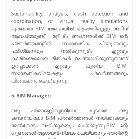
Sustainability analysis, clash detection and
coordination, or virtual reality simulations
മുതലായ BIM മേഖലയിൽ ആഴത്തിലുള്ള അറിവ്
ആവശ്യമുണ്ട്. മറ്റ് ടീം അംഗങ്ങൾക്ക് BIM ന്റെ
പ്രവർത്തങ്ങളിൽ സാങ്കേതിക പിന്തുണയും
പരിശീലനവും നൽകുന്നു.ടീം ഏറ്റവും
കാര്യക്ഷമമായ രീതികൾ ഉപയോഗിക്കുന്നുവെന്ന്
ഉറപ്പാക്കാൻ ഏറ്റവും പുതിയ BIM
സാങ്കേതികവിദ്യകളും പ്രവർത്തങ്ങളും
വിശകലനം ചെയ്യുന്നു.
5. BIM Manager:
ഒരു പ്രോജക്റ്റിനുള്ളിലോ കൂടാതെ ഒരു
കമ്പനിയിലോ BIM പ്രവർത്തങ്ങൾ നയിക്കുകയും
മേൽനോട്ടം വഹിക്കുകയും ചെയ്യുന്നു.BIM ന്റെ
ഗുണങ്ങൾ ആശയവിനിമയം ചെയ്യാനും അതിന്റെ