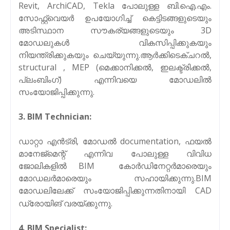
Revit, ArchiCAD, Tekla പോലുള്ള ബി.ഐ.എം.
സോഫ്റ്റ്‌വെയർ ഉപയോഗിച്ച് കെട്ടിടങ്ങളുടെയും
അടിസ്ഥാന സൗകര്യങ്ങളുടെയും 3D
മോഡലുകൾ വികസിപ്പിക്കുകയും
നിയന്ത്രിക്കുകയും ചെയ്യുന്നു.ആർക്കിടെക്ചറൽ,
structural , MEP (മെക്കാനിക്കൽ, ഇലക്ട്രിക്കൽ,
പ്ലംബിംഗ്) എന്നിവയെ മോഡലിൽ
സംയോജിപ്പിക്കുന്നു.
3. BIM Technician:
ഡാറ്റാ എൻട്രി, മോഡൽ documentation, ഫയൽ
മാനേജ്മെന്റ് എന്നിവ പോലുള്ള വിവിധ
ജോലികളിൽ BIM കോർഡിനേറ്റർമാരെയും
മോഡലർമാരെയും സഹായിക്കുന്നു.
BIM
മോഡലിലേക്ക് സംയോജിപ്പിക്കുന്നതിനായി CAD
ഡ്രോയിങ് വരയ്ക്കുന്നു.
4. BIM Specialist: